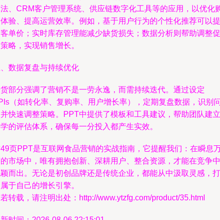
算法、CRM客户管理系统、供应链数字化工具等的应用，以优化
物体验、提高运营效率。例如，基于用户行为的个性化推荐可以
升客单价；实时库存管理能减少缺货损失；数据分析则帮助调整
销策略，实现销售增长。
五、数据复盘与持续优化
干货部分强调了营销不是一劳永逸，而需持续迭代。通过设定
KPIs（如转化率、复购率、用户增长率），定期复盘数据，识别
题并快速调整策略。PPT中提供了模板和工具建议，帮助团队建
科学的评估体系，确保每一分投入都产生实效。
这49页PPT是互联网食品营销的实战指南，它提醒我们：在瞬息
变的市场中，唯有拥抱创新、深耕用户、整合资源，才能在竞争
脱颖而出。无论是初创品牌还是传统企业，都能从中汲取灵感，
造属于自己的增长引擎。
若转载，请注明出处：http://www.ytzfg.com/product/35.html
新时间：2026-08-06 22:15:01