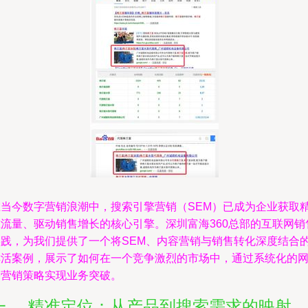
在当今数字营销浪潮中，搜索引擎营销（SEM）已成为企业获取
准流量、驱动销售增长的核心引擎。深圳富海360总部的互联网销
实践，为我们提供了一个将SEM、内容营销与销售转化深度结合
鲜活案例，展示了如何在一个竞争激烈的市场中，通过系统化的
络营销策略实现业务突破。
一、 精准定位：从产品到搜索需求的映射