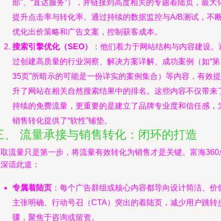
部”、“直达服务”），并链接到高度相关的专题着陆页，最大
提升点击率与转化率。通过持续的数据监控与A/B测试，不
优化出价策略和广告文案，控制获客成本。
搜索引擎优化（SEO）
：他们着力于网站结构与内容建设。
过创建高质量的行业洞察、解决方案详解、成功案例（如“第
35页”所暗示的可能是一份详实的案例集合）等内容，有效提
升了网站在相关自然搜索结果中的排名。这些内容不仅带来
持续的免费流量，更重要的是建立了品牌专业度和信任感，
销售转化提供了“软性”铺垫。
三、 流量承接与销售转化：闭环的打造
获取流量只是第一步，将流量有效转化为销售才是关键。富海360
部深谙此道：
专属着陆页
：每个广告群组或核心内容都导向设计简洁、价
主张明确、行动号召（CTA）突出的着陆页，减少用户跳转
骤，聚焦于咨询或留资。