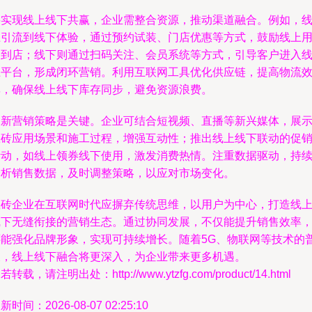
要实现线上线下共赢，企业需整合资源，推动渠道融合。例如，
上引流到线下体验，通过预约试装、门店优惠等方式，鼓励线上
户到店；线下则通过扫码关注、会员系统等方式，引导客户进入
上平台，形成闭环营销。利用互联网工具优化供应链，提高物流
率，确保线上线下库存同步，避免资源浪费。
创新营销策略是关键。企业可结合短视频、直播等新兴媒体，展
瓷砖应用场景和施工过程，增强互动性；推出线上线下联动的促
活动，如线上领券线下使用，激发消费热情。注重数据驱动，持
分析销售数据，及时调整策略，以应对市场变化。
瓷砖企业在互联网时代应摒弃传统思维，以用户为中心，打造线
线下无缝衔接的营销生态。通过协同发展，不仅能提升销售效率
还能强化品牌形象，实现可持续增长。随着5G、物联网等技术的
及，线上线下融合将更深入，为企业带来更多机遇。
若转载，请注明出处：http://www.ytzfg.com/product/14.html
新时间：2026-08-07 02:25:10