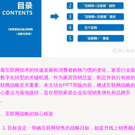
随着互联网技术的快速发展和消费者购物习惯的变化，家居行业
临数字化转型的关键机遇。作为家居营销总监，制定并执行有效
互联网战略至关重要。本文结合PPT简版内容，概述互联网战略
核心要点与落地路径，旨在帮助家居企业实现销售增长和品牌升
级。
一、互联网战略的核心框架
目标设定：明确互联网销售的战略目标，如提升线上销售额